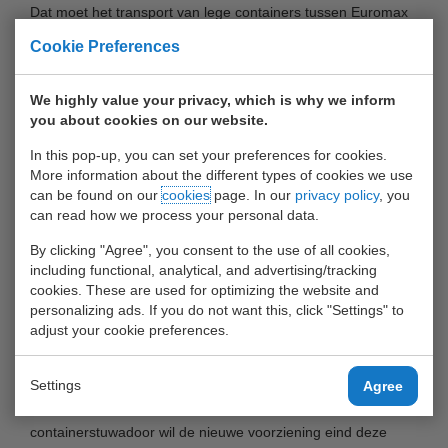
Dat moet het transport van lege containers tussen Euromax
aan de noordkant van de Maasvlakte en de empty depots
Cookie Preferences
elders op de Maasvlakte of in het Waalhavengebied
goeddeels overbodig maken. Volgens Jan Overdevest van
We highly value your privacy, which is why we inform
Waalhaven Group kan dat een forse tijdwinst per container
you about cookies on our website.
opleveren en veel vervoer overbodig maken. ‘Straks is zo’n
In this pop-up, you can set your preferences for cookies.
container binnen 24 uur na aankomst per zeeschip weer
More information about the different types of cookies we use
beschikbaar voor hergebruik zonder dat die van de terminal
can be found on our
cookies
page. In our
privacy policy
, you
af hoeft.’ Hij verwacht dat jaarlijks zeker zo’n 10.000
can read how we process your personal data.
containers door het transferium zullen gaan, maar mogelijk
By clicking "Agree", you consent to the use of all cookies,
een veelvoud daarvan.
including functional, analytical, and advertising/tracking
cookies. These are used for optimizing the website and
Topman Leo Ruijs van ECT noemt het Empty Transferium
personalizing ads. If you do not want this, click "Settings" to
adjust your cookie preferences.
‘een volgende stap in het dienstverleningsportfolio’. Volgens
hem garandeert de samenwerking tussen de drie bedrijven
de inbreng van kennis en expertise. ‘Alle drie de partijen
Settings
Agree
brengen hun specifieke knowhow in’, zegt hij. De
containerstuwadoor wil de nieuwe voorziening eind deze