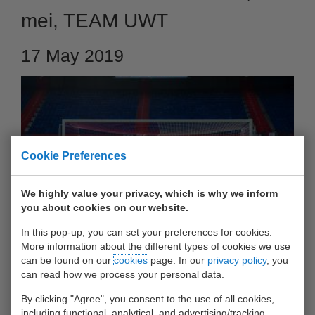
mei, TEAM UWT
17 May 2019
Cookie Preferences
We highly value your privacy, which is why we inform
you about cookies on our website.
In this pop-up, you can set your preferences for cookies.
Ook dit jaar was Team UWT weer van de partij tijdens de
More information about the different types of cookies we use
havencup, en hoe!?
can be found on our
cookies
page. In our
privacy policy
, you
can read how we process your personal data.
Het team
By clicking "Agree", you consent to the use of all cookies,
heeft geen wedstrijd verloren en geen doelpunt tegen gehad.
including functional, analytical, and advertising/tracking