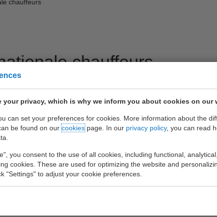
ale chauffeurs
)nationale chauffeurs
rences
 your privacy, which is why we inform you about cookies on our 
 - ContainerTrucking Limburg (CTL) zoekt (inter)nationale chauffeur
you can set your preferences for cookies. More information about the dif
erTrucking Limburg (CTL) zoekt (inter)nationale chauffeurs
can be found on our
cookies
page. In our
privacy policy
, you can read 
ta.
n:
e", you consent to the use of all cookies, including functional, analytical
s regionaal vervoer van zeecontainers vanaf Born (NL) tot in de regio 
king cookies. These are used for optimizing the website and personalizin
 lossen
ick "Settings" to adjust your cookie preferences.
ende communicatie met de planners
n van schone en perfect werkende cabine en trailer na afloop van je di