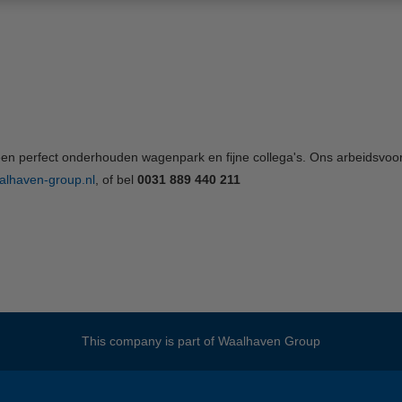
 een perfect onderhouden wagenpark en fijne collega's. Ons arbeidsv
lhaven-group.nl
, of bel
0031 889 440 211
This company is part of
Waalhaven Group